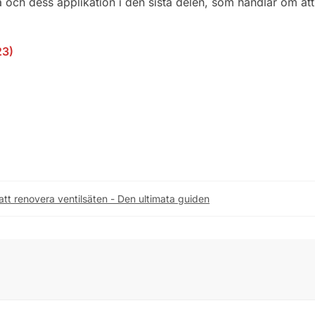
a och dess applikation i den sista delen, som handlar om att
23)
att renovera ventilsäten - Den ultimata guiden