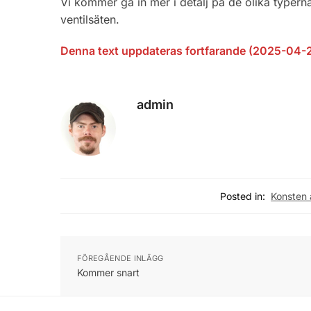
Vi kommer gå in mer i detalj på de olika typern
ventilsäten.
Denna text uppdateras fortfarande (2025-04-
admin
Posted in:
Konsten 
FÖREGÅENDE INLÄGG
Kommer snart