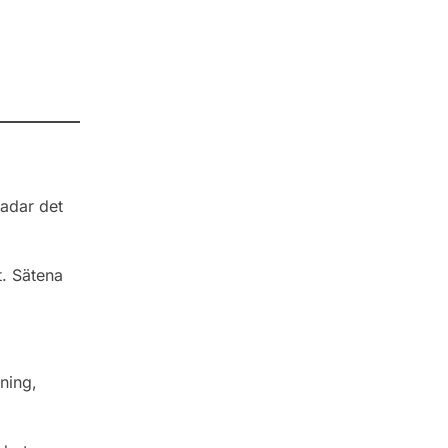
kadar det
t. Sätena
ning,