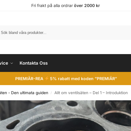
Fri frakt på alla ordrar
över 2000 kr
vice
Kontakta Oss
PREMIÄR-REA
5% rabatt med koden ”PREMIÄR”
äten - Den ultimata guiden
Allt om ventilsäten – Del 1 – Introduktion
/