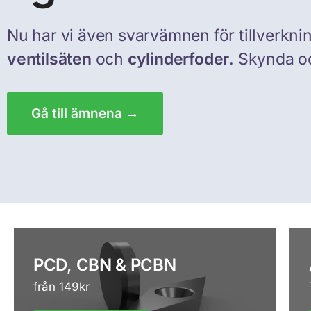
Nu har vi även svarvämnen för tillverkni
ventilsäten
och
cylinderfoder
. Skynda o
Gå till ämnena →
PCD, CBN & PCBN
från 149kr