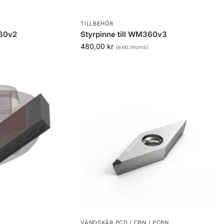
TILLBEHÖR
360v2
Styrpinne till WM360v3
480,00
kr
(exkl.moms)
VÄNDSKÄR PCD / CBN / PCBN