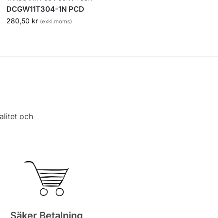
DCGW11T304-1N PCD
280,50
kr
(exkl.moms)
alitet och
Säker Betalning