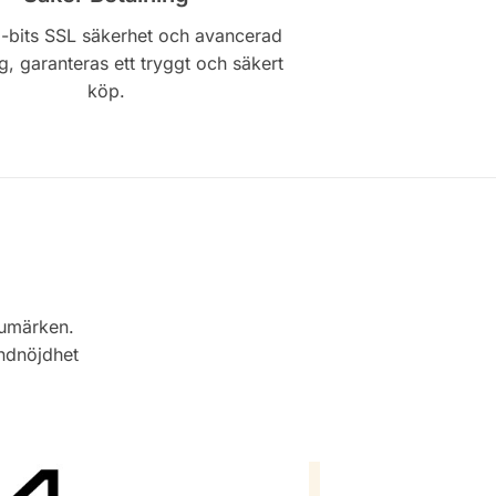
-bits SSL säkerhet och avancerad
g, garanteras ett tryggt och säkert
köp.
rumärken.
undnöjdhet