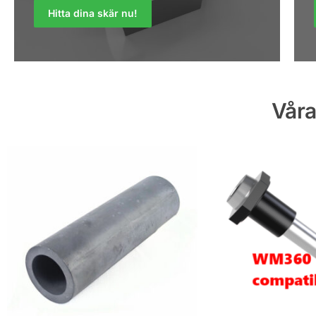
Hitta dina skär nu!
Våra