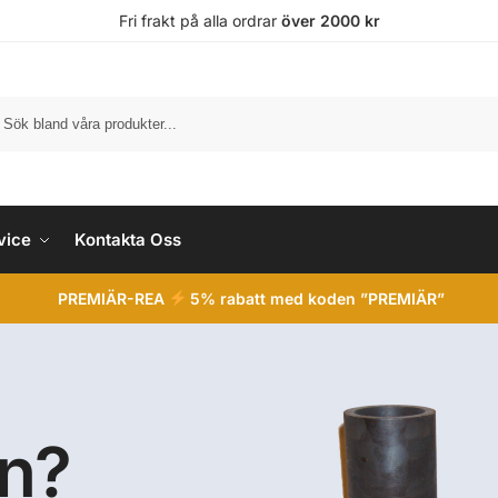
Fri frakt på alla ordrar
över 2000 kr
vice
Kontakta Oss
PREMIÄR-REA
5% rabatt med koden ”PREMIÄR”
en?