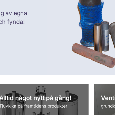
ng av egna
ch fynda!
Alltid något nytt på gång!
Vent
Tjuvkika på framtidens produkter
grundk