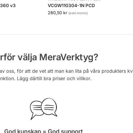
M360 v3
VCGW110304-1N PCD
280,50
kr
(exkl.moms)
rför välja MeraVerktyg?
av oss, för att de vet att man kan lita på våra produkters kv
nktion. Lägg därtill bra priser och villkor.
God kunskap = God support