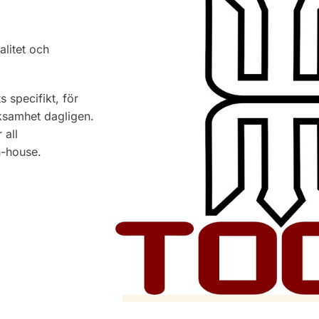
litet och
 specifikt, för
rksamhet dagligen.
 all
n-house.