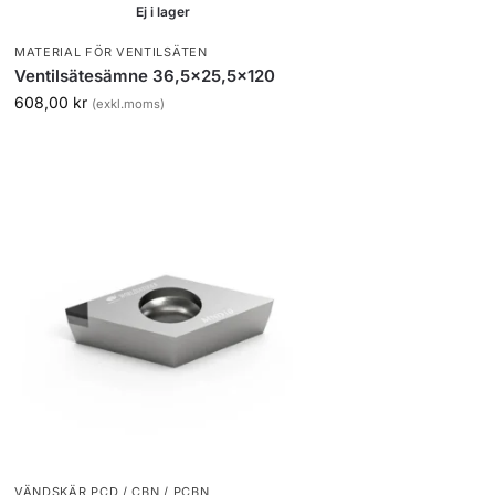
Ej i lager
MATERIAL FÖR VENTILSÄTEN
Ventilsätesämne 36,5×25,5×120
608,00
kr
(exkl.moms)
VÄNDSKÄR PCD / CBN / PCBN